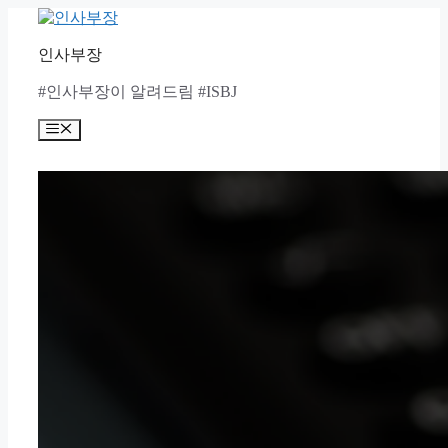
Skip
to
content
인사부장
#인사부장이 알려드림 #ISBJ
Menu