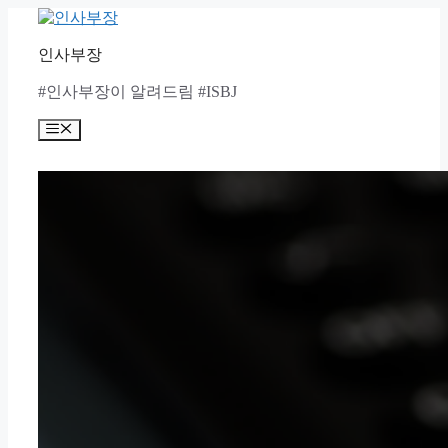
Skip
to
content
인사부장
#인사부장이 알려드림 #ISBJ
Menu