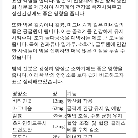
요한 역할을 합니다. 밤은 이 신경계에 많은 양의 항산
화 성분을 제공하여 신경계의 건강을 촉진시켜주고,
정신건강에도 좋은 영향을 줍니다.
또한 밤은 칼슘이나 칼륨, 마그네슘과 같은 미네랄의
좋은 공급원이 됩니다. 이는 골격계를 건강하게 유지
시켜주며, 조기 골다공증을 예방하는 데도 큰 도움을
줍니다. 특히 견과류나 밀가루, 소화기, 글루텐에 민감
한 사람들이 밤을 섭취하면 더욱 많은 이점을 누릴 수
있습니다.
밤의 전분은 굉장히 양질로 소화기에도 좋은 영향을
줍니다. 이러한 밤의 영양소를 보다 쉽게 비교하고자
표로 정리해보았습니다.
영양소
양
기능
비타민 E
13mg
항산화 작용
마그네슘
62mg
골격계 건강 유지 및 예방
칼륨
396mg
혈압 조절, 수분 균형 유지
초자연히드록시
혈압 조절 및 혈중 콜레스
1.3mg
트립토판
테롤 수치 감소
포도당
26g
에너지 공급