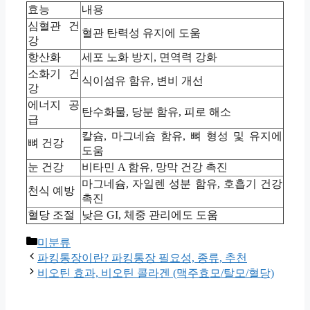
효능
내용
심혈관 건
혈관 탄력성 유지에 도움
강
항산화
세포 노화 방지, 면역력 강화
소화기 건
식이섬유 함유, 변비 개선
강
에너지 공
탄수화물, 당분 함유, 피로 해소
급
칼슘, 마그네슘 함유, 뼈 형성 및 유지에
뼈 건강
도움
눈 건강
비타민 A 함유, 망막 건강 촉진
마그네슘, 자일렌 성분 함유, 호흡기 건강
천식 예방
촉진
혈당 조절
낮은 GI, 체중 관리에도 도움
Categories
미분류
파킹통장이란? 파킹통장 필요성, 종류, 추천
비오틴 효과, 비오틴 콜라겐 (맥주효모/탈모/혈당)