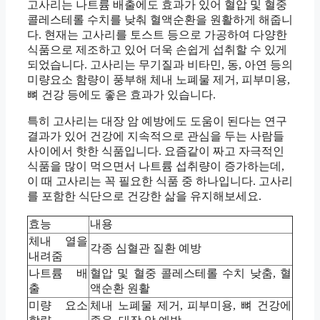
고사리는 나트륨 배출에도 효과가 있어 혈압 및 혈중
콜레스테롤 수치를 낮춰 혈액순환을 원활하게 해줍니
다. 현재는 고사리를 토스트 등으로 가공하여 다양한
식품으로 제조하고 있어 더욱 손쉽게 섭취할 수 있게
되었습니다. 고사리는 무기질과 비타민, 동, 아연 등의
미량요소 함량이 풍부해 체내 노폐물 제거, 피부미용,
뼈 건강 등에도 좋은 효과가 있습니다.
특히 고사리는 대장 암 예방에도 도움이 된다는 연구
결과가 있어 건강에 지속적으로 관심을 두는 사람들
사이에서 핫한 식품입니다. 요즘같이 짜고 자극적인
식품을 많이 먹으면서 나트륨 섭취량이 증가하는데,
이 때 고사리는 꼭 필요한 식품 중 하나입니다. 고사리
를 포함한 식단으로 건강한 삶을 유지해보세요.
효능
내용
체내 열을
각종 심혈관 질환 예방
내려줌
나트륨 배
혈압 및 혈중 콜레스테롤 수치 낮춤, 혈
출
액순환 원활
미량 요소
체내 노폐물 제거, 피부미용, 뼈 건강에