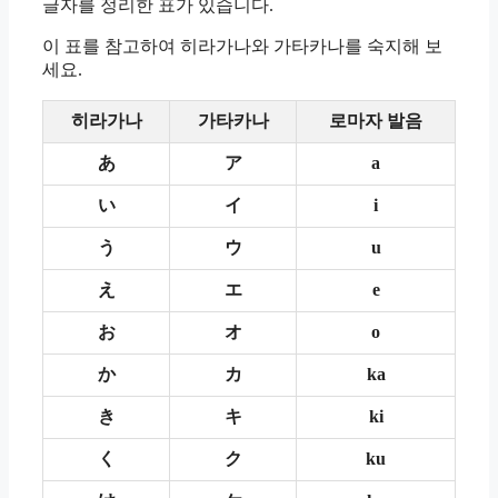
글자를 정리한 표가 있습니다.
이 표를 참고하여 히라가나와 가타카나를 숙지해 보
세요.
히라가나
가타카나
로마자 발음
あ
ア
a
い
イ
i
う
ウ
u
え
エ
e
お
オ
o
か
カ
ka
き
キ
ki
く
ク
ku