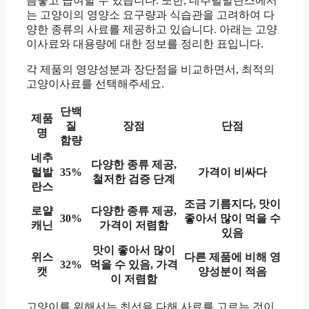
음놓고 급여할 수 있습니다. 또한, 네추럴발란스에서
는 고양이의 영양소 요구량과 식습관을 고려하여 다
양한 종류의 사료를 제공하고 있습니다. 아래는 고양
이사료와 대용량에 대한 정보를 정리한 표입니다.
각 제품의 영양성분과 장단점을 비교하면서, 최적의
고양이사료를 선택해주세요.
단백
제품
질
장점
단점
명
함량
네추
다양한 종류 제공,
럴발
35%
가격이 비싸다
철저한 검증 단계
란스
조금 기름지다, 맛이
로얄
다양한 종류 제공,
30%
좋아서 많이 먹을 수
캐닌
가격이 저렴함
있음
맛이 좋아서 많이
위스
다른 제품에 비해 영
32%
먹을 수 있음, 가격
캣
양성분이 적음
이 저렴함
고양이를 위해서는 최선을 다해 사료를 고르는 것이