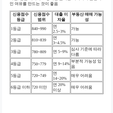
인 여유를 만드는 것이 좋음
신용점수
신용점수
대출 이
부동산 매매 가능
등급
범위
자율
성
연
1등급
840~990
가능
2.5~3%
연
2등급
810~839
가능
3~4.5%
심사 기준에 따라
3등급
연 5~9%
780~809
다름
부분적 가능성 있
4등급
연 9~14%
750~779
음
연
5등급
720~749
매우 어려움
14~20%
연 20%
6등급 이하
720 미만
매우 어려움
이상