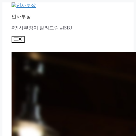
Skip
to
content
인사부장
#인사부장이 알려드림 #ISBJ
Menu