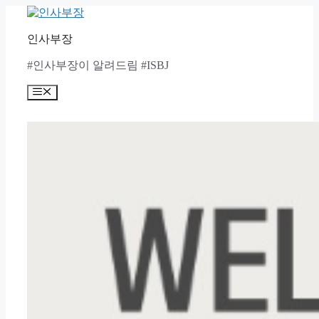
Skip
to
content
인사부장
#인사부장이 알려드림 #ISBJ
Menu