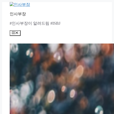
Skip
to
content
인사부장
#인사부장이 알려드림 #ISBJ
Menu