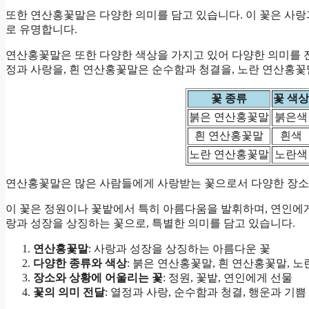
또한 연산홍꽃말은 다양한 의미를 담고 있습니다. 이 꽃은 사랑
로 유명합니다.
연산홍꽃말은 또한 다양한 색상을 가지고 있어 다양한 의미를 전
정과 사랑을, 흰 연산홍꽃말은 순수함과 청결을, 노란 연산홍꽃
꽃 종류
꽃 색상
붉은 연산홍꽃말
붉은색
흰 연산홍꽃말
흰색
노란 연산홍꽃말
노란색
연산홍꽃말은 많은 사람들에게 사랑받는 꽃으로서 다양한 장소
이 꽃은 정원이나 꽃밭에서 특히 아름다움을 발휘하며, 연인에게
랑과 성장을 상징하는 꽃으로, 특별한 의미를 담고 있습니다.
연산홍꽃말
: 사랑과 성장을 상징하는 아름다운 꽃
다양한 종류와 색상
: 붉은 연산홍꽃말, 흰 연산홍꽃말, 
장소와 상황에 어울리는 꽃
: 정원, 꽃밭, 연인에게 선물
꽃의 의미 전달
: 열정과 사랑, 순수함과 청결, 행운과 기쁨